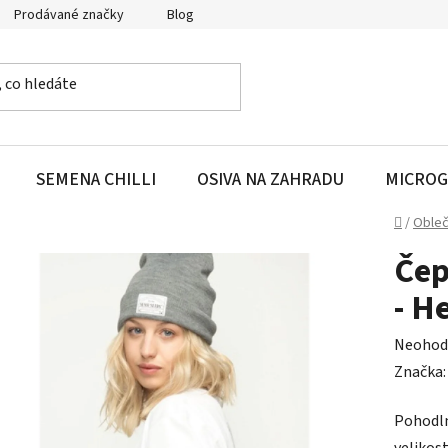
Prodávané značky
Blog
SEMENA CHILLI
OSIVA NA ZAHRADU
MICROG
Domů
/
Obleč
Čep
- H
Průměr
Neohod
hodnoc
Značka
produk
Pohodln
je