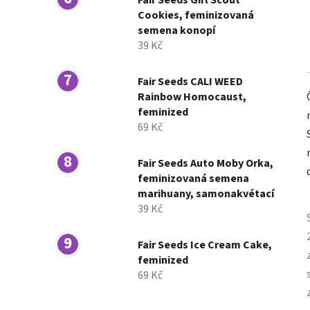
Fair Seeds Girl Scout
Cookies, feminizovaná
semena konopí
39 Kč
Fair Seeds CALI WEED
Rainbow Homocaust,
feminized
69 Kč
Fair Seeds Auto Moby Orka,
feminizovaná semena
marihuany, samonakvétací
39 Kč
Fair Seeds Ice Cream Cake,
feminized
69 Kč