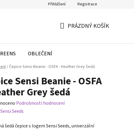
Přihlášení
Registrace
PRÁZDNÝ KOŠÍK
NÁKUPNÍ
KOŠÍK
REENS
OBLEČENÍ
ení
/
Čepice Sensi Beanie - OSFA - Heather Grey šedá
ice Sensi Beanie - OSFA
eather Grey šedá
né
noceno
Podrobnosti hodnocení
ení
:
Sensi Seeds
tu
á šedá čepice s logem Sensi Seeds, univerzální