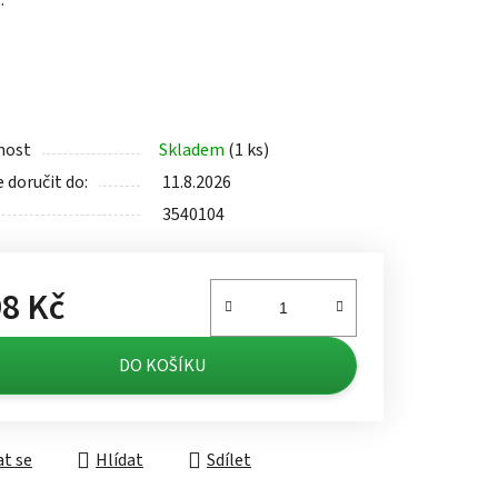
.
ek.
nost
Skladem
(1 ks)
doručit do:
11.8.2026
3540104
8 Kč
á cena:
DO KOŠÍKU
t se
Hlídat
Sdílet