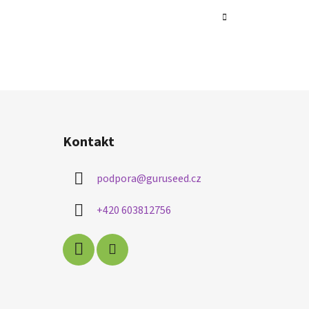
Kontakt
podpora
@
guruseed.cz
+420 603812756