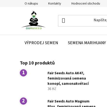
Přejít
O nákupu
Kontakty
Hodnocení obchodu
na
obsah
VÝPRODEJ SEMEN
SEMENA MARIHUANY
P
Top 10 produktů
o
s
Fair Seeds Auto AK47,
t
feminizovaná semena
r
konopí, samonakvétací
a
36 Kč
n
n
Fair Seeds Auto Magnum
Plus, feminizovaná semena