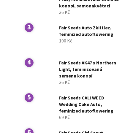
í
konopí, samonakvétací
p
36 Kč
a
n
Fair Seeds Auto Zkittlez,
e
feminized autoflowering
l
100 Kč
Fair Seeds AK47 x Northern
Light, feminizovaná
semena konopí
36 Kč
Fair Seeds CALI WEED
Wedding Cake Auto,
feminized autoflowering
69 Kč