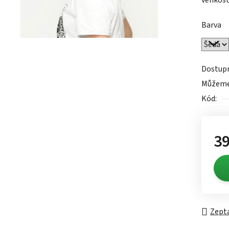
velikost
0,0
z
Barva
5
hvězdič
Dostup
Můžeme 
Kód:
39
Měrn
Zepta