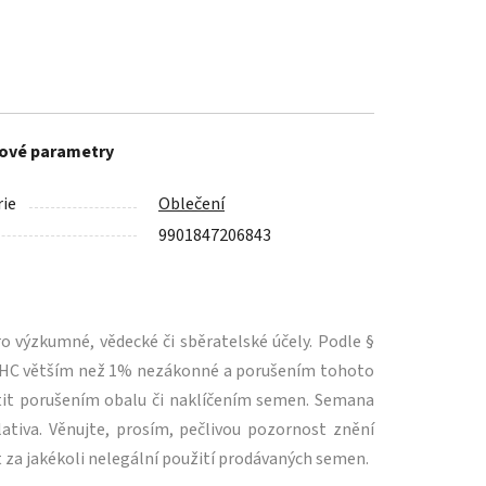
ové parametry
ie
Oblečení
9901847206843
 výzkumné, vědecké či sběratelské účely. Podle §
m THC větším než 1% nezákonné a porušením tohoto
tit porušením obalu či naklíčením semen. Semana
ativa. Věnujte, prosím, pečlivou pozornost znění
 za jakékoli nelegální použití prodávaných semen.