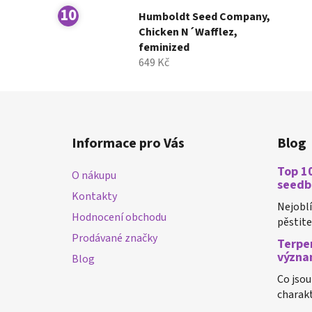
Humboldt Seed Company,
Chicken N´Wafflez,
feminized
649 Kč
Z
á
Informace pro Vás
Blog
p
a
Top 10
O nákupu
t
seedb
Kontakty
í
Nejobl
Hodnocení obchodu
pěstiteli
Prodávané značky
Terpen
význa
Blog
Co jsou
charakt