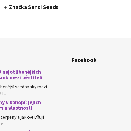
Značka Sensi Seeds
Facebook
 nejoblíbenějších
ank mezi pěstiteli
íbenější seedbanky mezi
 ...
y v konopí: jejich
m a vlastnosti
 terpeny a jak ovlivňují
e...