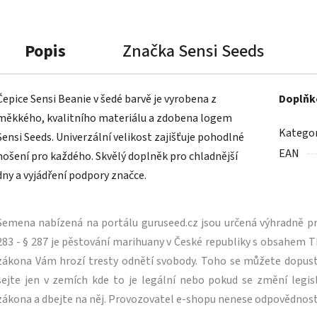
Popis
Značka
Sensi Seeds
Čepice Sensi Beanie v šedé barvě je vyrobena z
Doplňk
měkkého, kvalitního materiálu a zdobena logem
Kategor
Sensi Seeds. Univerzální velikost zajišťuje pohodlné
EAN
nošení pro každého. Skvělý doplněk pro chladnější
dny a vyjádření podpory značce.
Semena nabízená na portálu guruseed.cz jsou určená výhradně pro
283 - § 287 je pěstování marihuany v České republiky s obsahe
zákona Vám hrozí tresty odnětí svobody. Toho se můžete dopus
sejte jen v zemích kde to je legální nebo pokud se změní legisl
zákona a dbejte na něj. Provozovatel e-shopu nenese odpovědnost