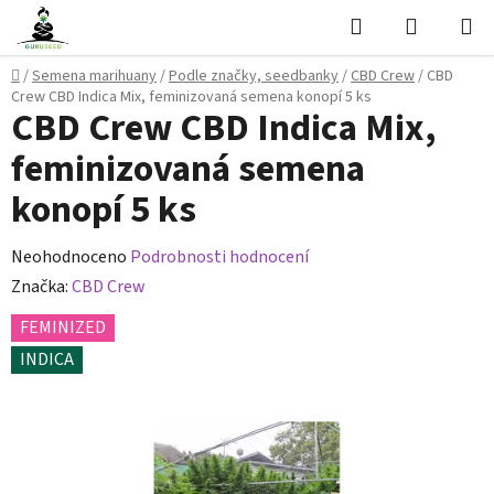
Přejít
Hledat
NÁKUPN
na
KOŠÍK
obsah
Domů
/
Semena marihuany
/
Podle značky, seedbanky
/
CBD Crew
/
CBD
Crew CBD Indica Mix, feminizovaná semena konopí 5 ks
CBD Crew CBD Indica Mix,
feminizovaná semena
konopí 5 ks
Průměrné
Neohodnoceno
Podrobnosti hodnocení
hodnocení
Značka:
CBD Crew
produktu
FEMINIZED
je
INDICA
0,0
z
5
hvězdiček.