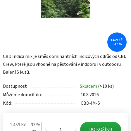
1 459 KČ
–37 %
CBD Indica mix je směs dominantních indicových odrůd od CBD
Crew, které jsou vhodné na pěstování v indooru i v outdooru.
Balení 5 kusů.
Dostupnost
Skladem
(>10 ks)
Můžeme doručit do:
10.8.2026
Kód:
CBD-IM-5
1 459 Kč
–37 %
DO KOŠÍKU