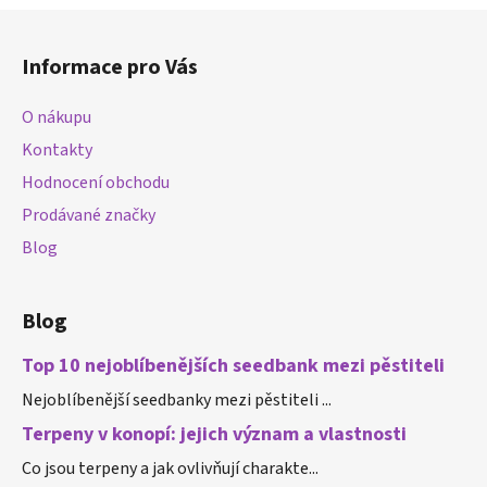
Z
á
Informace pro Vás
p
a
O nákupu
t
Kontakty
í
Hodnocení obchodu
Prodávané značky
Blog
Blog
Top 10 nejoblíbenějších seedbank mezi pěstiteli
Nejoblíbenější seedbanky mezi pěstiteli ...
Terpeny v konopí: jejich význam a vlastnosti
Co jsou terpeny a jak ovlivňují charakte...