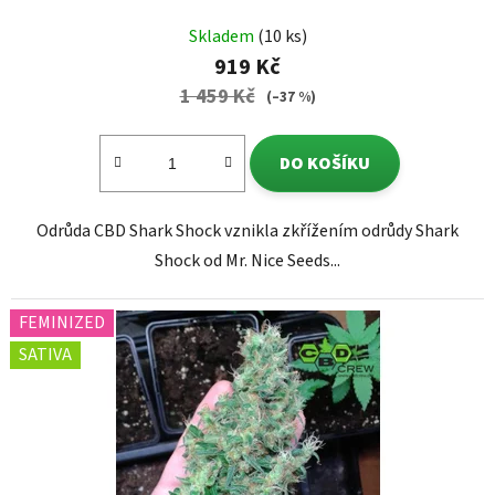
Skladem
(10 ks)
919 Kč
1 459 Kč
(–37 %)
DO KOŠÍKU
Odrůda CBD Shark Shock vznikla zkřížením odrůdy Shark
Shock od Mr. Nice Seeds...
FEMINIZED
SATIVA