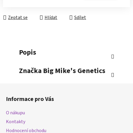
Měrná cena:
Zeptat se
Hlídat
Sdílet
Popis
Značka
Big Mike's Genetics
Z
á
Informace pro Vás
p
a
O nákupu
t
Kontakty
í
Hodnocení obchodu