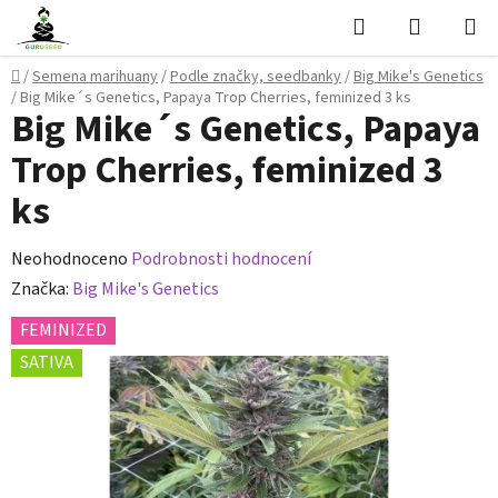
Přejít
Hledat
NÁKUPN
na
KOŠÍK
obsah
Domů
/
Semena marihuany
/
Podle značky, seedbanky
/
Big Mike's Genetics
/
Big Mike´s Genetics, Papaya Trop Cherries, feminized 3 ks
Big Mike´s Genetics, Papaya
Trop Cherries, feminized 3
ks
Průměrné
Neohodnoceno
Podrobnosti hodnocení
hodnocení
Značka:
Big Mike's Genetics
produktu
FEMINIZED
je
SATIVA
0,0
z
5
hvězdiček.