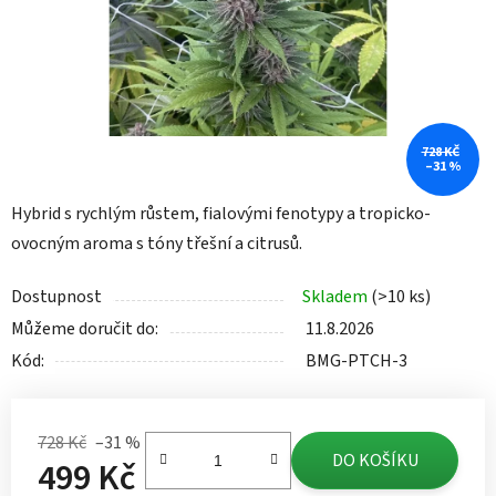
728 KČ
–31 %
Hybrid s rychlým růstem, fialovými fenotypy a tropicko-
ovocným aroma s tóny třešní a citrusů.
Dostupnost
Skladem
(>10 ks)
Můžeme doručit do:
11.8.2026
Kód:
BMG-PTCH-3
728 Kč
–31 %
DO KOŠÍKU
499 Kč