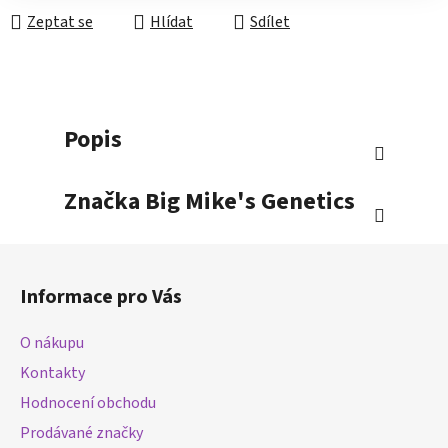
Zeptat se
Hlídat
Sdílet
Popis
Značka
Big Mike's Genetics
Z
á
Informace pro Vás
p
a
O nákupu
t
Kontakty
í
Hodnocení obchodu
Prodávané značky