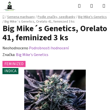
Přejít
Hledat
NÁKUPN
na
KOŠÍK
obsah
Domů
/
Semena marihuany
/
Podle značky, seedbanky
/
Big Mike's Genetics
/
Big Mike´s Genetics, Orelato 41, feminized 3 ks
Big Mike´s Genetics, Orelato
41, feminized 3 ks
Průměrné
Neohodnoceno
Podrobnosti hodnocení
hodnocení
Značka:
Big Mike's Genetics
produktu
FEMINIZED
je
INDICA
0,0
z
5
hvězdiček.