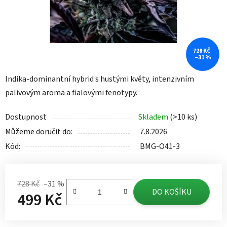
728 KČ
–31 %
Indika-dominantní hybrid s hustými květy, intenzivním
palivovým aroma a fialovými fenotypy.
Dostupnost
Skladem
(>10 ks)
Můžeme doručit do:
7.8.2026
Kód:
BMG-O41-3
728 Kč
–31 %
DO KOŠÍKU
499 Kč
Měrná cena: