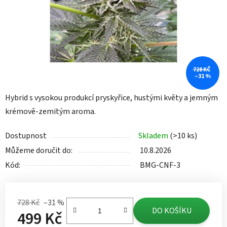
728 KČ
–31 %
Hybrid s vysokou produkcí pryskyřice, hustými květy a jemným
krémově-zemitým aroma.
Dostupnost
Skladem
(>10 ks)
Můžeme doručit do:
10.8.2026
Kód:
BMG-CNF-3
728 Kč
–31 %
DO KOŠÍKU
499 Kč