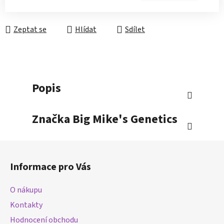
Měrná cena:
Zeptat se
Hlídat
Sdílet
Popis
Značka
Big Mike's Genetics
Z
á
Informace pro Vás
p
a
O nákupu
t
Kontakty
í
Hodnocení obchodu