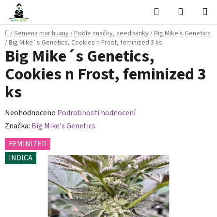
Přejít
Hledat
NÁKUPN
na
KOŠÍK
obsah
Domů
/
Semena marihuany
/
Podle značky, seedbanky
/
Big Mike's Genetics
/
Big Mike´s Genetics, Cookies n Frost, feminized 3 ks
Big Mike´s Genetics,
Cookies n Frost, feminized 3
ks
Průměrné
Neohodnoceno
Podrobnosti hodnocení
hodnocení
Značka:
Big Mike's Genetics
produktu
FEMINIZED
je
INDICA
0,0
z
5
hvězdiček.