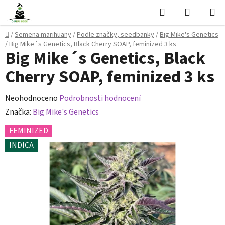
Přejít
Hledat
NÁKUPN
na
KOŠÍK
obsah
Domů
/
Semena marihuany
/
Podle značky, seedbanky
/
Big Mike's Genetics
/
Big Mike´s Genetics, Black Cherry SOAP, feminized 3 ks
Big Mike´s Genetics, Black
Cherry SOAP, feminized 3 ks
Průměrné
Neohodnoceno
Podrobnosti hodnocení
hodnocení
Značka:
Big Mike's Genetics
produktu
FEMINIZED
je
INDICA
0,0
z
5
hvězdiček.