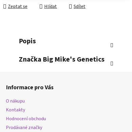
Zeptat se
Hlídat
Sdílet
Popis
Značka
Big Mike's Genetics
Z
á
Informace pro Vás
p
a
O nákupu
t
Kontakty
í
Hodnocení obchodu
Prodávané značky