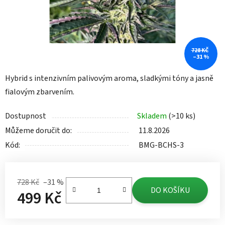
728 KČ
–31 %
Hybrid s intenzivním palivovým aroma, sladkými tóny a jasně
fialovým zbarvením.
Dostupnost
Skladem
(>10 ks)
Můžeme doručit do:
11.8.2026
Kód:
BMG-BCHS-3
728 Kč
–31 %
DO KOŠÍKU
499 Kč
Měrná cena: